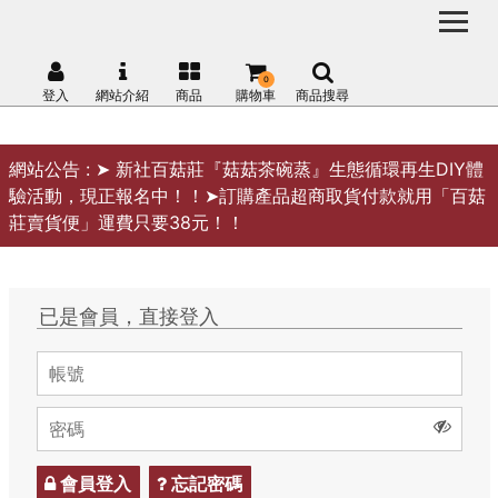
0
登入
網站介紹
商品
購物車
商品搜尋
網站公告 :
➤ 新社百菇莊『菇菇茶碗蒸』生態循環再生DIY體
驗活動，現正報名中！！➤訂購產品超商取貨付款就用「百菇
莊賣貨便」運費只要38元！！
已是會員，直接登入
會員登入
忘記密碼