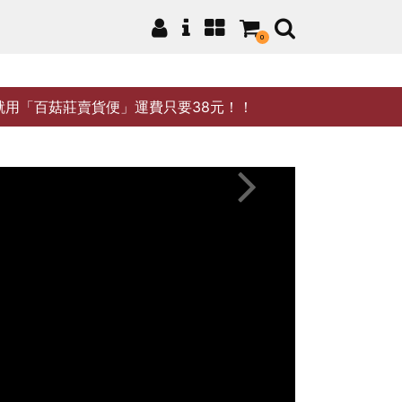
0
就用「百菇莊賣貨便」運費只要38元！！