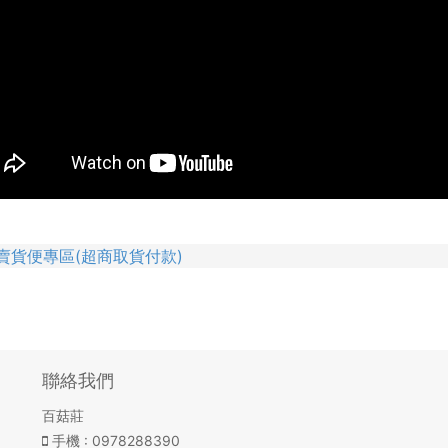
賣貨便專區(超商取貨付款)
聯絡我們
百菇莊
手機
: 0978288390