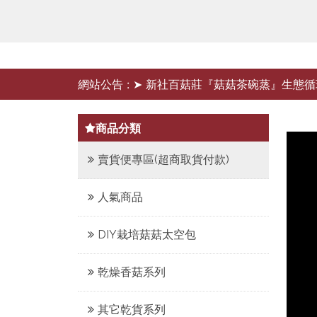
網站公告 :
➤ 新社百菇莊『菇菇茶碗蒸』生態循
商品分類
賣貨便專區(超商取貨付款)
人氣商品
DIY栽培菇菇太空包
乾燥香菇系列
其它乾貨系列