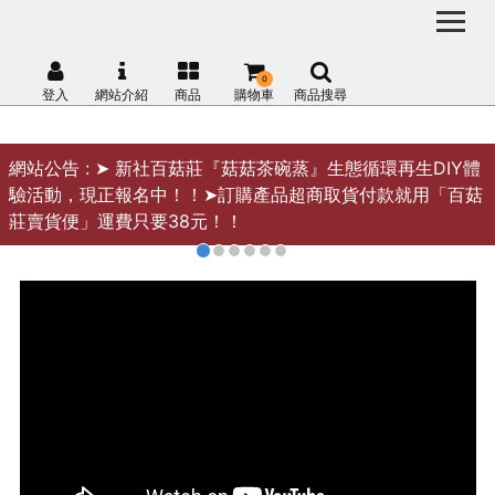
0
登入
網站介紹
商品
購物車
商品搜尋
網站公告 :
➤ 新社百菇莊『菇菇茶碗蒸』生態循環再生DIY體
驗活動，現正報名中！！➤訂購產品超商取貨付款就用「百菇
莊賣貨便」運費只要38元！！