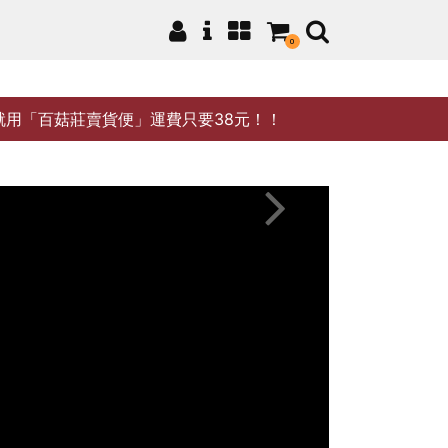
0
就用「百菇莊賣貨便」運費只要38元！！