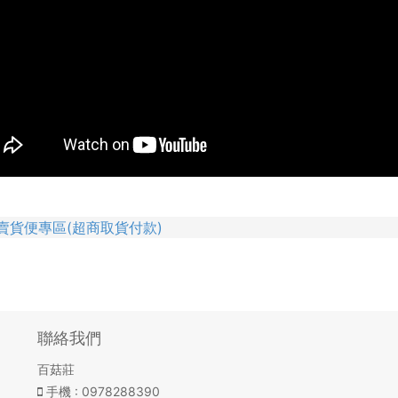
賣貨便專區(超商取貨付款)
聯絡我們
百菇莊
手機
: 0978288390