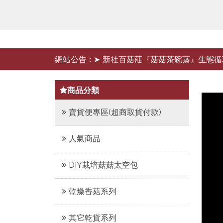
網站公告 :
➤ 新社百菇莊『菇菇茶碗蒸』生態循
商品分類
賣貨便專區(超商取貨付款)
人氣商品
DIY栽培菇菇太空包
乾燥香菇系列
其它乾貨系列