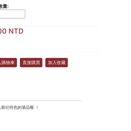
數量:
00 NTD
入購物車
直接購買
加入收藏
新社特色的湯品喔 ！