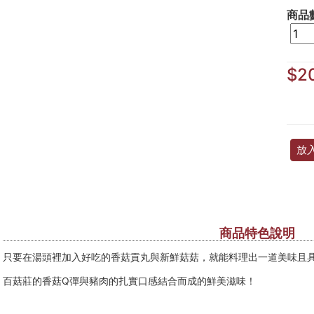
商品
$2
放
商品特色說明
只要在湯頭裡加入好吃的香菇貢丸與新鮮菇菇，就能料理出一道美味且具
百菇莊的香菇Q彈與豬肉的扎實口感結合而成的鮮美滋味！