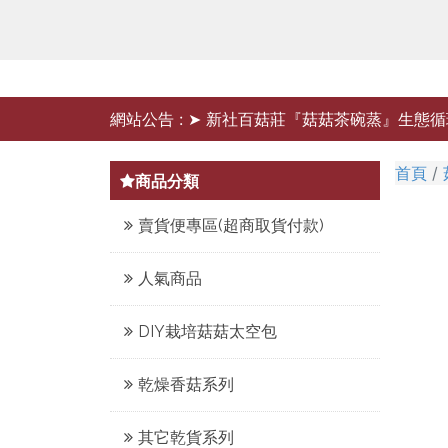
網站公告 :
➤ 新社百菇莊『菇菇茶碗蒸』生態循
首頁
商品分類
賣貨便專區(超商取貨付款)
人氣商品
DIY栽培菇菇太空包
乾燥香菇系列
其它乾貨系列