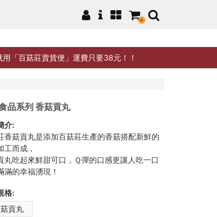
0
就用「百菇莊賣貨便」運費只要38元！！
食品系列 香菇貢丸
簡介:
莊香菇貢丸是添加百菇莊生產的香菇搭配新鮮的
加工而成，
貢丸吃起來鮮甜可口，Ｑ彈的口感更讓人吃一口
滿滿的幸福湧現！
規格:
香菇貢丸